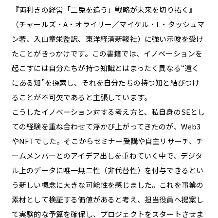
『両利きの経営――「二兎を追う」戦略が未来を切り拓く』
（チャールズ・A・オライリー／マイケル・L・タッシュマ
ン著、入山章栄監訳、東洋経済新報社）に強い示唆を受け
たことがきっかけです。この書籍では、イノベーションを
起こすには自分たちが持つ知識とはまったく異なる“遠く
にある知”を探索し、それを自分たちの持つ知と結びつけ
ることが不可欠であると主張しています。
こうしたイノベーション対する考え方と、私自身のSEとし
ての経験を重ね合わせて浮かび上がってきたのが、Web3
やNFTでした。そこからセミナー受講や自主リサーチ、チ
ームメンバーとのアイデア出しを重ねていく中で、デジタ
ル上のデータに唯一無二性（非代替性）を付与できるとい
う新しい概念に大きな可能性を感じました。これを事業の
素材として検証する価値があると考え、担当役員へ提案し
て実験的な予算を確保し、プロジェクトをスタートさせま